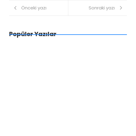
Önceki yazı
Sonraki yazı
Popüler Yazılar
Tüp Mide Ameliyatı Sonrası Yeniden Kilo Alır
mıyım?