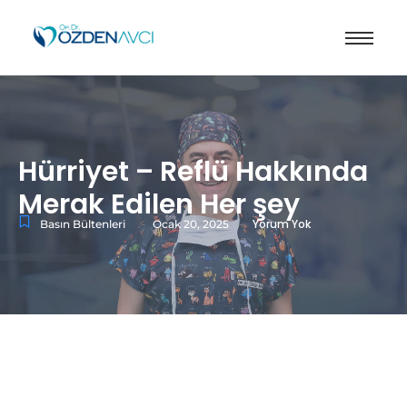
Hürriyet – Reflü Hakkında
Merak Edilen Her şey
-
-
Yorum Yok
Basın Bültenleri
Ocak 20, 2025