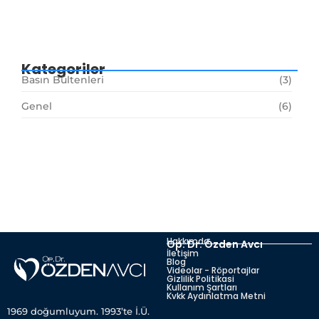
Tüp Mide Ameliyatı Sonrası Hastayı Neler
Bekler?
Kategoriler
Basın Bültenleri
(3)
Genel
(6)
Hakkımda
Op. Dr. Özden Avcı
İletişim
Blog
Videolar - Röportajlar
Gizlilik Politikasi
Kullanım Şartları
Kvkk Aydınlatma Metni
1969 doğumluyum. 1993’te İ.Ü.