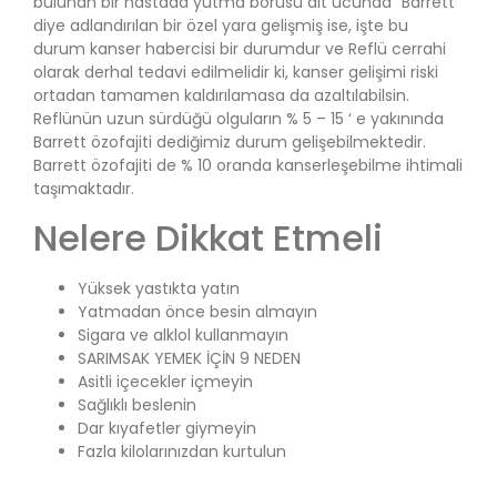
bulunan bir hastada yutma borusu alt ucunda “Barrett”
diye adlandırılan bir özel yara gelişmiş ise, işte bu
durum kanser habercisi bir durumdur ve Reflü cerrahi
olarak derhal tedavi edilmelidir ki, kanser gelişimi riski
ortadan tamamen kaldırılamasa da azaltılabilsin.
Reflünün uzun sürdüğü olguların % 5 – 15 ‘ e yakınında
Barrett özofajiti dediğimiz durum gelişebilmektedir.
Barrett özofajiti de % 10 oranda kanserleşebilme ihtimali
taşımaktadır.
Nelere Dikkat Etmeli
Yüksek yastıkta yatın
Yatmadan önce besin almayın
Sigara ve alklol kullanmayın
SARIMSAK YEMEK İÇİN 9 NEDEN
Asitli içecekler içmeyin
Sağlıklı beslenin
Dar kıyafetler giymeyin
Fazla kilolarınızdan kurtulun