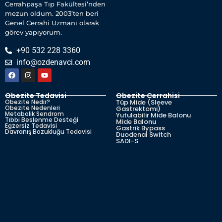
Cerrahpaşa Tıp Fakültesi’nden
mezun oldum. 2003’ten beri
Genel Cerrahi Uzmanı olarak
görev yapıyorum.
+90 532 228 3360
info@ozdenavci.com
Obezite Tedavisi
Obezite Cerrahisi
Obezite Nedir?
Tüp Mide (Sleeve
Obezite Nedenleri
Gastrektomi)
Metabolik Sendrom
Yutulabilir Mide Balonu
Tıbbi Beslenme Desteği
Mide Balonu
Egzersiz Tedavisi
Gastrik Bypass
Davranış Bozukluğu Tedavisi
Duodenal Switch
SADI-S